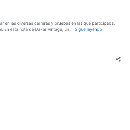
r en las diversas carreras y pruebas en las que participaba.
El
ar. En esta nota de Dakar Vintage, un …
Sigue leyendo
día
que
Porsche
conquistó
el
desierto